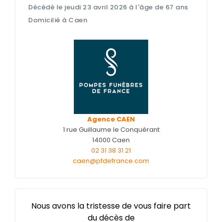
Décédé le jeudi 23 avril 2026 à l'âge de 67 ans
Nos capitons funéraires
Domicilié à Caen
Nos cercueils
Nos fleurs naturelles
Nos monuments
Nos urnes funéraires
Rapatriement
Agence CAEN
Services aux familles
1 rue Guillaume le Conquérant
14000 Caen
02 31 38 31 21
caen@pfdefrance.com
Nous avons la tristesse de vous faire part
du décès de