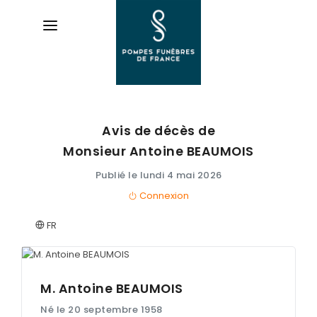
Avis de décès de
AVIS DE DÉCÈS
Monsieur Antoine
BEAUMOIS
ORGANISER DES OBSÈQUES
Publié le lundi 4 mai 2026
Connexion
PRÉVOIR SES OBSÈQUES
FR
SERVICES & ARTICLES
Entretien de sépulture
NOTRE AGENCE
Livraison de Fleurs Naturelles
M. Antoine
BEAUMOIS
ESPACE FAMILLE
Né le 20 septembre 1958
Livraison de plaques