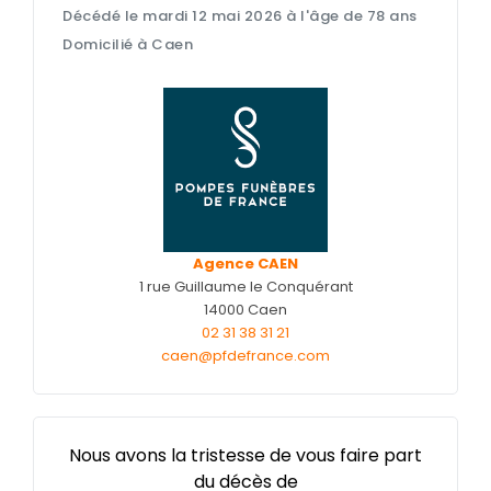
Décédé le mardi 12 mai 2026 à l'âge de 78 ans
Nos capitons funéraires
Domicilié à Caen
Nos cercueils
Nos fleurs naturelles
Nos monuments
Nos urnes funéraires
Rapatriement
Agence CAEN
Services aux familles
1 rue Guillaume le Conquérant
14000 Caen
02 31 38 31 21
caen@pfdefrance.com
Nous avons la tristesse de vous faire part
du décès de