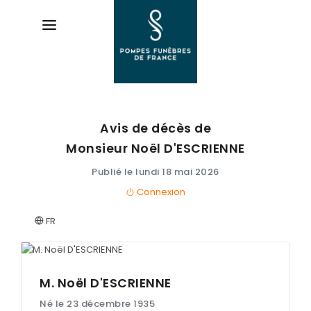
Avis de décès de
AVIS DE DÉCÈS
Monsieur Noël
D'ESCRIENNE
ORGANISER DES OBSÈQUES
Publié le lundi 18 mai 2026
Connexion
PRÉVOIR SES OBSÈQUES
FR
SERVICES & ARTICLES
Entretien de sépulture
NOTRE AGENCE
Livraison de Fleurs Naturelles
M. Noël
D'ESCRIENNE
ESPACE FAMILLE
Né le 23 décembre 1935
Livraison de plaques