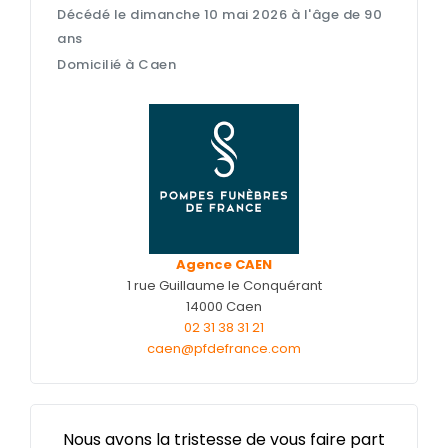
Décédé le dimanche 10 mai 2026 à l'âge de 90
Nos capitons funéraires
ans
Nos cercueils
Domicilié à Caen
Nos fleurs naturelles
Nos monuments
Nos urnes funéraires
Rapatriement
Services aux familles
Agence CAEN
1 rue Guillaume le Conquérant
14000 Caen
02 31 38 31 21
caen@pfdefrance.com
Nous avons la tristesse de vous faire part