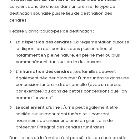
convient donc de choisir dans un premier le type de
SERVICES & ARTICLES
destination souhaité puis le lieu de destination des
cendres.
Entretien de sépulture
NOTRE AGENCE
Il existe 3 principaux types de destination :
Livraison de Fleurs Naturelles
ESPACE FAMILLE
La dispersion des cendres :
La réglementation autorise
Livraison de plaques
la dispersion des cendres dans plusieurs lieu et
notamment en pleine nature, en pleine mer ou plus
Nos capitons funéraires
communément dans un jardin du souvenir.
Nos cercueils
L'inhumation des cendres :
Les familles peuvent
également décider d'inhumer l'urne funéraire dans une
Nos fleurs naturelles
concession funéraire traditionnelle (avec un cercueil
par exemple) ou dans de petites concessions que l'on
Nos monuments
nomme "cavurne".
Nos urnes funéraires
Le scellement d'urne :
L'urne peut également être
scellée sur un monument funéraire. Il convient
Rapatriement
néanmoins de choisir une urne en granit afin de
préserver l'intégrité des cendres funéraires.
Services aux familles
Dans le cas où la famille n'est pas sûr de son choix ou si le