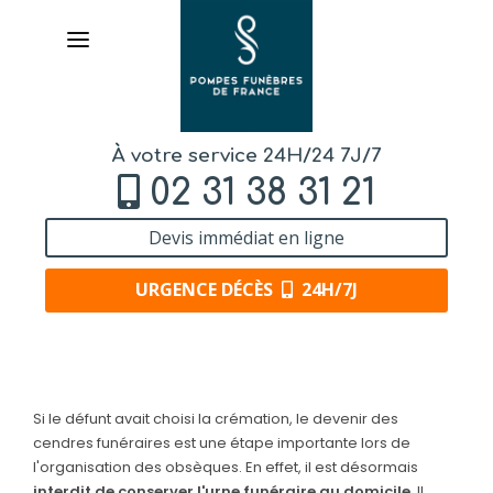
À votre service 24H/24 7J/7
02 31 38 31 21
Devis immédiat en ligne
URGENCE DÉCÈS
24H/7J
AVIS DE DÉCÈS
Si le défunt avait choisi la crémation, le devenir des
ORGANISER DES OBSÈQUES
cendres funéraires est une étape importante lors de
l'organisation des obsèques. En effet, il est désormais
PRÉVOIR SES OBSÈQUES
interdit de conserver l'urne funéraire au domicile
. Il