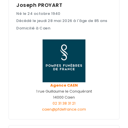
Joseph
PROYART
Nos capitons funéraires
Né le 24 octobre 1940
Nos cercueils
Décédé le jeudi 28 mai 2026 à l'âge de 85 ans
Domicilié à Caen
Nos fleurs naturelles
Nos monuments
Nos urnes funéraires
Rapatriement
Services aux familles
Agence CAEN
1 rue Guillaume le Conquérant
14000 Caen
02 31 38 31 21
caen@pfdefrance.com