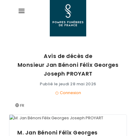
Avis de décès de
AVIS DE DÉCÈS
Monsieur Jan Bénoni Félix Georges
ORGANISER DES OBSÈQUES
Joseph
PROYART
Publié le jeudi 28 mai 2026
PRÉVOIR SES OBSÈQUES
Connexion
SERVICES & ARTICLES
FR
Entretien de sépulture
NOTRE AGENCE
Livraison de Fleurs Naturelles
ESPACE FAMILLE
M. Jan Bénoni Félix Georges
Livraison de plaques