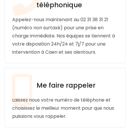
téléphonique
SERVICES & ARTICLES
Appelez-nous maintenant au 02 31 38 31 21
Entretien de sépulture
NOTRE AGENCE
(numéro non surtaxé) pour une prise en
Livraison de Fleurs Naturelles
charge immédiate. Nos équipes se tiennent à
ESPACE FAMILLE
votre disposition 24h/24 et 7j/7 pour une
Livraison de plaques
intervention à Caen et ses alentours.
Nos capitons funéraires
Nos cercueils
Nos fleurs naturelles
Me faire rappeler
Nos monuments
Nos urnes funéraires
Laissez nous votre numéro de téléphone et
choisissez le meilleur moment pour que nous
Rapatriement
puissions vous rappeler.
Services aux familles