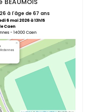
ne
BEAUMOIS
026 à l'âge de 67 ans
edi 6 mai 2026 à 13h15
de Caen
ennes - 14000 Caen
×
n
'Ardennes
Leaflet
| ©
OpenStreetMap
Contributors