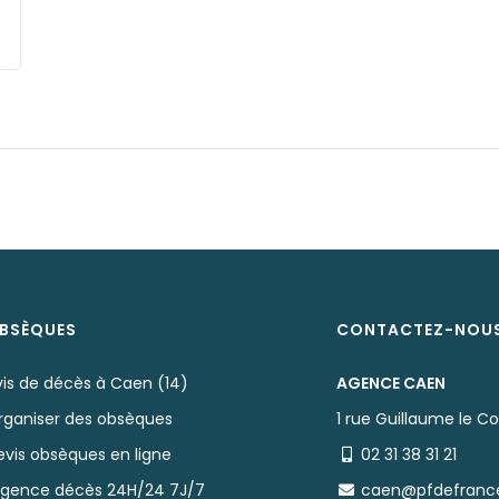
BSÈQUES
CONTACTEZ-NOU
vis de décès à Caen (14)
AGENCE CAEN
rganiser des obsèques
1 rue Guillaume le C
evis obsèques en ligne
02 31 38 31 21
rgence décès 24H/24 7J/7
caen@pfdefranc