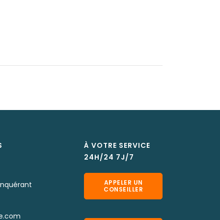
S
À VOTRE SERVICE
24H/24 7J/7
APPELER UN
onquérant
CONSEILLER
e.com