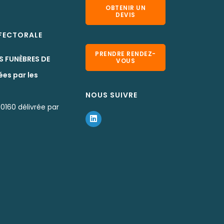
OBTENIR UN
DEVIS
EFECTORALE
PRENDRE RENDEZ-
S FUNÈBRES DE
VOUS
ées par les
NOUS SUIVRE
0160 délivrée par