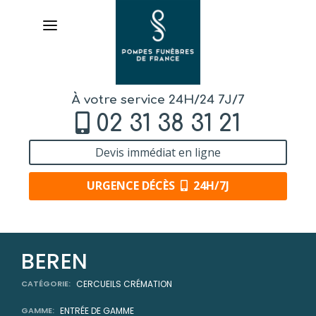
À votre service 24H/24 7J/7
02 31 38 31 21
Devis immédiat en ligne
URGENCE DÉCÈS
24H/7J
AVIS DE DÉCÈS
BEREN
ORGANISER DES OBSÈQUES
CATÉGORIE:
CERCUEILS CRÉMATION
GAMME:
ENTRÉE DE GAMME
PRÉVOIR SES OBSÈQUES