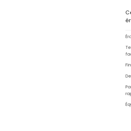
C
é
Ér
Te
fa
Fi
De
Pa
ra
Éq