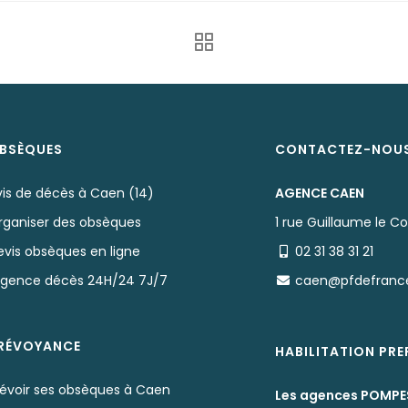
BSÈQUES
CONTACTEZ-NOU
vis de décès à Caen (14)
AGENCE CAEN
rganiser des obsèques
1 rue Guillaume le C
evis obsèques en ligne
02 31 38 31 21
rgence décès 24H/24 7J/7
caen@pfdefranc
RÉVOYANCE
HABILITATION PR
révoir ses obsèques à Caen
Les agences POMPE