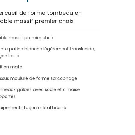
ercueil de forme tombeau en
rable massif premier choix
able massif premier choix
inte patine blanche légèrement translucide,
çon lasse
nition mate
ssus mouluré de forme sarcophage
nneaux galbés avec socle et cimaise
pportés
uipements façon métal brossé