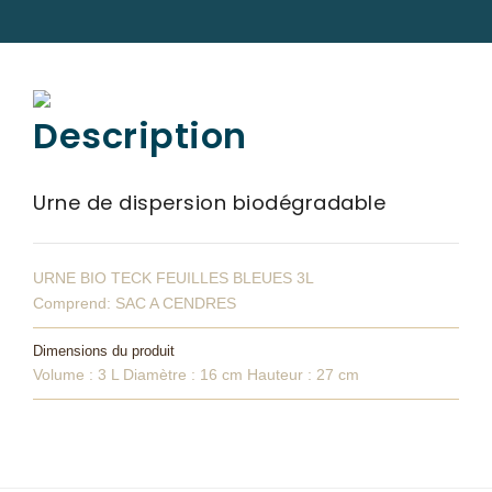
SERVICES & ARTICLES
Entretien de sépulture
NOTRE AGENCE
Description
Livraison de Fleurs Naturelles
ESPACE FAMILLE
Livraison de plaques
Urne de dispersion biodégradable
Nos capitons funéraires
Nos cercueils
URNE BIO TECK FEUILLES BLEUES 3L
Nos fleurs naturelles
Comprend: SAC A CENDRES
Nos monuments
Dimensions du produit
Nos urnes funéraires
Volume : 3 L Diamètre : 16 cm Hauteur : 27 cm
Rapatriement
Services aux familles