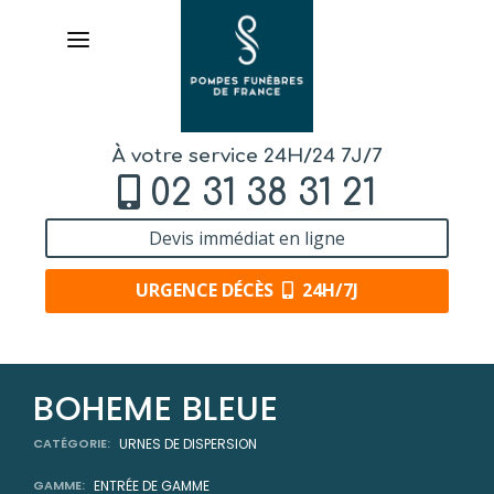
À votre service 24H/24 7J/7
02 31 38 31 21
Devis immédiat en ligne
URGENCE DÉCÈS
24H/7J
AVIS DE DÉCÈS
BOHEME BLEUE
ORGANISER DES OBSÈQUES
CATÉGORIE:
URNES DE DISPERSION
GAMME:
ENTRÉE DE GAMME
PRÉVOIR SES OBSÈQUES